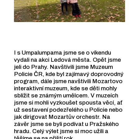
I s Umpalumpama jsme se o víkendu
vydali na akci Ledová města. Opět jsme
jeli do Prahy. Navštívili jsme Muzeum
Policie ČR, kde byl zajímavý doprovodný
program, dále jsme navštívili Mozartovo
interaktivní muzeum, kde se děti mohly
sblížit se známým umělcem. V muzeích
jsme si mohli vyzkoušet spousta věcí, ať
už sestavení podezřelého u Policie nebo
jak dirigovat Mozartův orchestr. Na
závěr jsme se byli podívat u Pražského
hradu. Celý výlet jsme si moc užili a
těšíme se na příští rok.