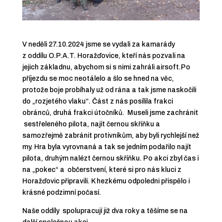
V neděli 27.10.2024 jsme se vydali za kamarády
z oddílu O.P.A.T. Horažďovice, kteří nás pozvali na
jejich základnu, abychom si s nimi zahráli airsoft.Po
příjezdu se moc neotálelo a šlo se hned na věc,
protože boje probíhaly už od rána a tak jsme naskočili
do „rozjetého vlaku“. Část z nás posílila frakci
obránců, druhá frakci útočníků. Museli jsme zachránit
sestřeleného pilota, najít černou skříňku a
samozřejmě zabránit protivníkům, aby byli rychlejší než
my. Hra byla vyrovnaná a tak se jedním podařilo najít
pilota, druhým nalézt černou skříňku. Po akci zbyl čas i
na „pokec“ a občerstvení, které si pro nás kluci z
Horažďovic připravili. K hezkému odpoledni přispělo i
krásné podzimní počasí.
Naše oddíly spolupracují již dva roky a těšíme se na