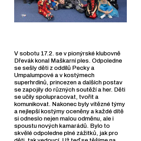
V sobotu 17.2. se v pionýrské klubovně
Dřevák konal Maškarní ples. Odpoledne
se sešly děti z oddílů Pecky a
Umpalumpové a v kostýmech
superhrdinů, princezen a dalších postav
se zapojily do různých soutěží a her. Děti
se učily spolupracovat, tvořit a
komunikovat. Nakonec byly vítězné týmy
a nejlepší kostýmy oceněny a každé dítě
si odneslo nejen malou odměnu, ale i
spoustu nových kamarádů. Bylo to
skvělé odpoledne plné zážitků, jak pro
děti, tak vedoucí. Už teď se těšíme na